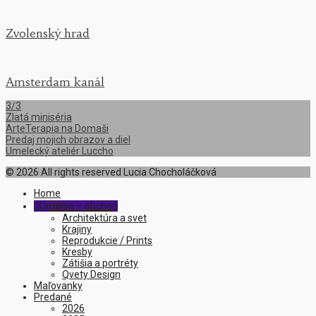
Zvolenský hrad
Amsterdam kanál
3/3
Zlatá miniséria
ArteTerapia na Domaši
Predaj mojich obrazov a diel
Umelecký ateliér Luccho
© 2026 All rights reserved Lucia Chocholáčková
Home
Umenie – obchod

Architektúra a svet
Krajiny
Reprodukcie / Prints
Kresby
Zátišia a portréty
Qvety Design
Maľovanky
Predané
2026