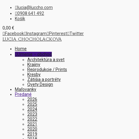
lucia@luccho.com

0908 641 492

Košík
0,00
€

Facebook

Instagram

Pinterest

Twitter
LUCIA CHOCHOLACKOVA
Home
Umenie – obchod

Architektúra a svet
Krajiny
Reprodukcie / Prints
Kresby
Zátišia a portréty
Qvety Design
Maľovanky
Predané
2026
2025
2024
2023
2022
2021
2020
2019