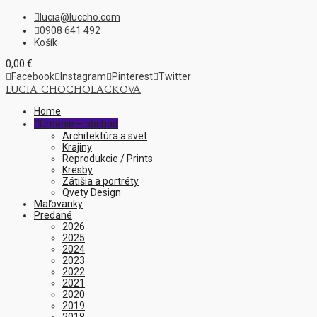
lucia@luccho.com

0908 641 492

Košík
0,00
€

Facebook

Instagram

Pinterest

Twitter
LUCIA CHOCHOLACKOVA
Home
Umenie – obchod

Architektúra a svet
Krajiny
Reprodukcie / Prints
Kresby
Zátišia a portréty
Qvety Design
Maľovanky
Predané
2026
2025
2024
2023
2022
2021
2020
2019