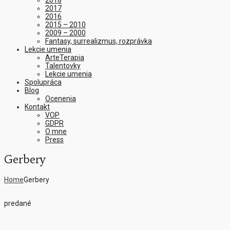
2018
2017
2016
2015 – 2010
2009 – 2000
Fantasy, surrealizmus, rozprávka
Lekcie umenia
ArteTerapia
Talentovky
Lekcie umenia
Spolupráca
Blog
Ocenenia
Kontakt
VOP
GDPR
O mne
Press
Gerbery
Home
Gerbery
predané