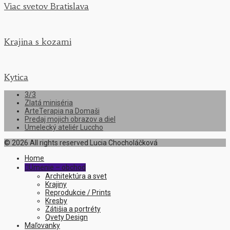
Viac svetov Bratislava
Krajina s kozami
Kytica
3/3
Zlatá miniséria
ArteTerapia na Domaši
Predaj mojich obrazov a diel
Umelecký ateliér Luccho
© 2026 All rights reserved Lucia Chocholáčková
Home
Umenie – obchod

Architektúra a svet
Krajiny
Reprodukcie / Prints
Kresby
Zátišia a portréty
Qvety Design
Maľovanky