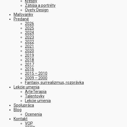
Kresby
Zátišia a portréty
Qvety Design
Maľovanky
Predané
2026
2025
2024
2023
2022
2021
2020
2019
2018
2017
2016
2015 – 2010
2009 – 2000
Fantasy, surrealizmus, rozprávka
Lekcie umenia
ArteTerapia
Talentovky
Lekcie umenia
Spolupráca
Blog
Ocenenia
Kontakt
VOP