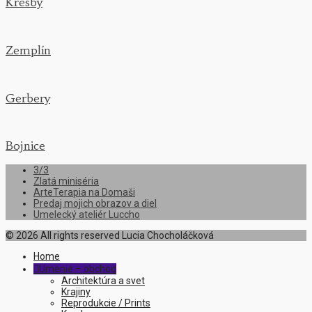
Kresby
Zemplín
Gerbery
Bojnice
3/3
Zlatá miniséria
ArteTerapia na Domaši
Predaj mojich obrazov a diel
Umelecký ateliér Luccho
© 2026 All rights reserved Lucia Chocholáčková
Home
Umenie – obchod

Architektúra a svet
Krajiny
Reprodukcie / Prints