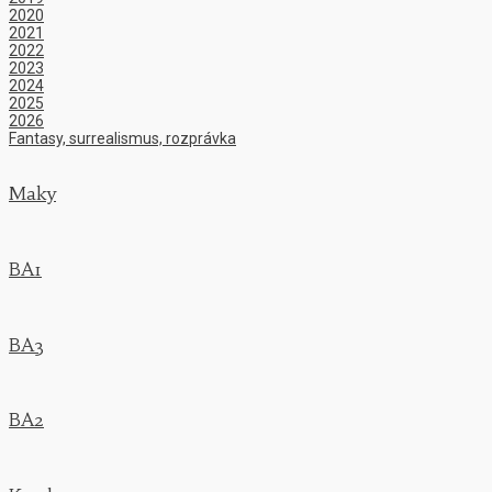
2020
2021
2022
2023
2024
2025
2026
Fantasy, surrealismus, rozprávka
Maky
BA1
BA3
BA2