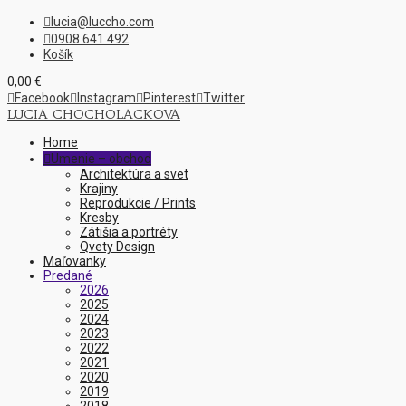
lucia@luccho.com

0908 641 492

Košík
0,00
€

Facebook

Instagram

Pinterest

Twitter
LUCIA CHOCHOLACKOVA
Home
Umenie – obchod

Architektúra a svet
Krajiny
Reprodukcie / Prints
Kresby
Zátišia a portréty
Qvety Design
Maľovanky
Predané
2026
2025
2024
2023
2022
2021
2020
2019