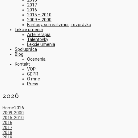
2018
2017
2016
2015 – 2010
2009 – 2000
Fantasy, surrealizmus, rozprávka
Lekcie umenia
ArteTerapia
Talentovky
Lekcie umenia
Spolupráca
Blog
Ocenenia
Kontakt
VOP
GDPR
O mne
Press
2026
Home
2026
2009-2000
2015-2010
2016
2017
2018
2019