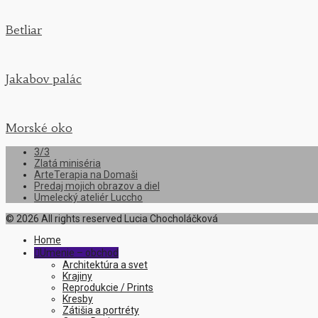
Betliar
Jakabov palác
Morské oko
3/3
Zlatá miniséria
ArteTerapia na Domaši
Predaj mojich obrazov a diel
Umelecký ateliér Luccho
© 2026 All rights reserved Lucia Chocholáčková
Home
Umenie – obchod

Architektúra a svet
Krajiny
Reprodukcie / Prints
Kresby
Zátišia a portréty