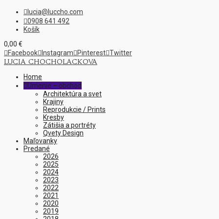
lucia@luccho.com

0908 641 492

Košík
0,00
€

Facebook

Instagram

Pinterest

Twitter
LUCIA CHOCHOLACKOVA
Home
Umenie – obchod

Architektúra a svet
Krajiny
Reprodukcie / Prints
Kresby
Zátišia a portréty
Qvety Design
Maľovanky
Predané
2026
2025
2024
2023
2022
2021
2020
2019