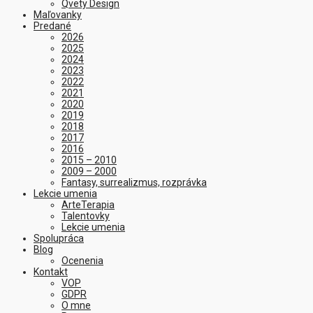
Qvety Design
Maľovanky
Predané
2026
2025
2024
2023
2022
2021
2020
2019
2018
2017
2016
2015 – 2010
2009 – 2000
Fantasy, surrealizmus, rozprávka
Lekcie umenia
ArteTerapia
Talentovky
Lekcie umenia
Spolupráca
Blog
Ocenenia
Kontakt
VOP
GDPR
O mne