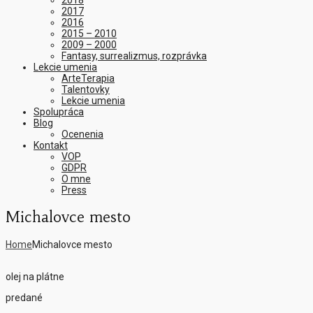
2018
2017
2016
2015 – 2010
2009 – 2000
Fantasy, surrealizmus, rozprávka
Lekcie umenia
ArteTerapia
Talentovky
Lekcie umenia
Spolupráca
Blog
Ocenenia
Kontakt
VOP
GDPR
O mne
Press
Michalovce mesto
Home
Michalovce mesto
olej na plátne
predané