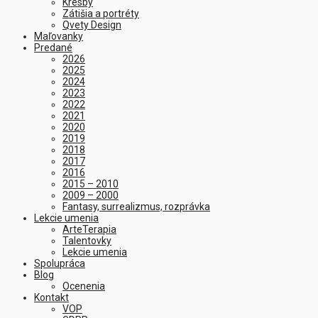
Kresby
Zátišia a portréty
Qvety Design
Maľovanky
Predané
2026
2025
2024
2023
2022
2021
2020
2019
2018
2017
2016
2015 – 2010
2009 – 2000
Fantasy, surrealizmus, rozprávka
Lekcie umenia
ArteTerapia
Talentovky
Lekcie umenia
Spolupráca
Blog
Ocenenia
Kontakt
VOP