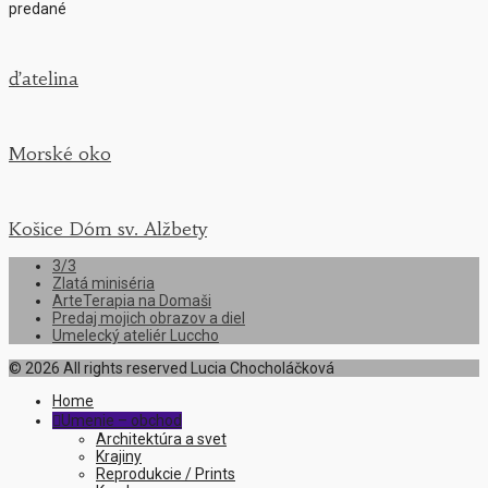
predané
ďatelina
Morské oko
Košice Dóm sv. Alžbety
3/3
Zlatá miniséria
ArteTerapia na Domaši
Predaj mojich obrazov a diel
Umelecký ateliér Luccho
© 2026 All rights reserved Lucia Chocholáčková
Home
Umenie – obchod

Architektúra a svet
Krajiny
Reprodukcie / Prints