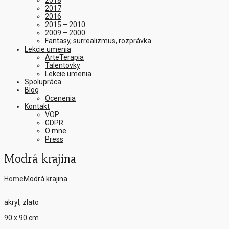
2018
2017
2016
2015 – 2010
2009 – 2000
Fantasy, surrealizmus, rozprávka
Lekcie umenia
ArteTerapia
Talentovky
Lekcie umenia
Spolupráca
Blog
Ocenenia
Kontakt
VOP
GDPR
O mne
Press
Modrá krajina
Home
Modrá krajina
akryl, zlato
90 x 90 cm