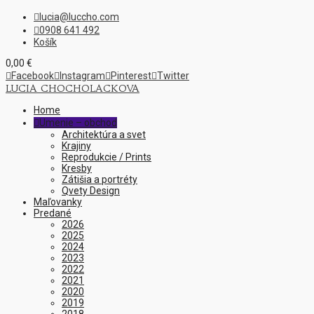
lucia@luccho.com

0908 641 492

Košík
0,00
€

Facebook

Instagram

Pinterest

Twitter
LUCIA CHOCHOLACKOVA
Home
Umenie – obchod

Architektúra a svet
Krajiny
Reprodukcie / Prints
Kresby
Zátišia a portréty
Qvety Design
Maľovanky
Predané
2026
2025
2024
2023
2022
2021
2020
2019