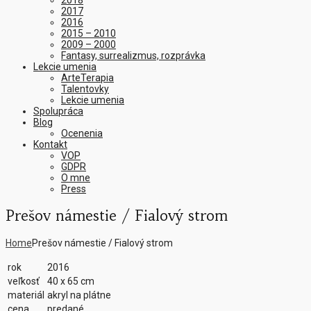
2018
2017
2016
2015 – 2010
2009 – 2000
Fantasy, surrealizmus, rozprávka
Lekcie umenia
ArteTerapia
Talentovky
Lekcie umenia
Spolupráca
Blog
Ocenenia
Kontakt
VOP
GDPR
O mne
Press
Prešov námestie / Fialový strom
Home
Prešov námestie / Fialový strom
rok
2016
veľkosť
40 x 65 cm
materiál
akryl na plátne
cena
predané