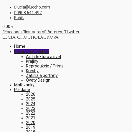
lucia@luccho.com

0908 641 492

Košík
0,00
€

Facebook

Instagram

Pinterest

Twitter
LUCIA CHOCHOLACKOVA
Home
Umenie – obchod

Architektúra a svet
Krajiny
Reprodukcie / Prints
Kresby
Zátišia a portréty
Qvety Design
Maľovanky
Predané
2026
2025
2024
2023
2022
2021
2020
2019