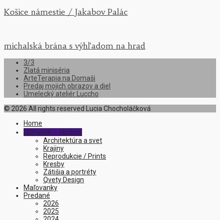
Košice námestie / Jakabov Palác
michalská brána s výhľadom na hrad
3/3
Zlatá miniséria
ArteTerapia na Domaši
Predaj mojich obrazov a diel
Umelecký ateliér Luccho
© 2026 All rights reserved Lucia Chocholáčková
Home
Umenie – obchod

Architektúra a svet
Krajiny
Reprodukcie / Prints
Kresby
Zátišia a portréty
Qvety Design
Maľovanky
Predané
2026
2025
2024