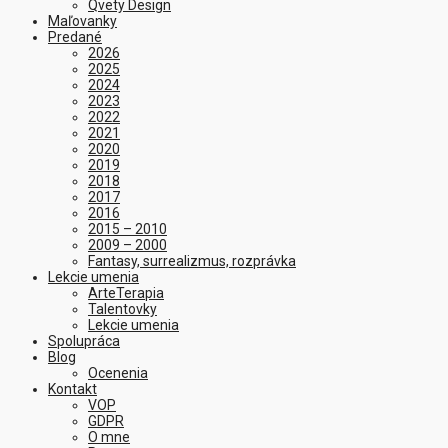
Qvety Design
Maľovanky
Predané
2026
2025
2024
2023
2022
2021
2020
2019
2018
2017
2016
2015 – 2010
2009 – 2000
Fantasy, surrealizmus, rozprávka
Lekcie umenia
ArteTerapia
Talentovky
Lekcie umenia
Spolupráca
Blog
Ocenenia
Kontakt
VOP
GDPR
O mne