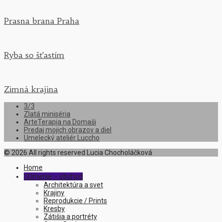
Prasna brana Praha
Ryba so šťastím
Zimná krajina
3/3
Zlatá miniséria
ArteTerapia na Domaši
Predaj mojich obrazov a diel
Umelecký ateliér Luccho
© 2026 All rights reserved Lucia Chocholáčková
Home
Umenie – obchod

Architektúra a svet
Krajiny
Reprodukcie / Prints
Kresby
Zátišia a portréty