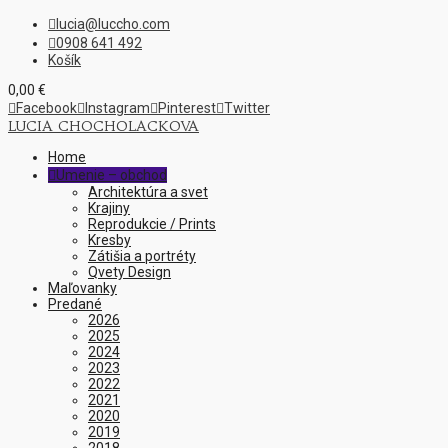
lucia@luccho.com

0908 641 492

Košík
0,00
€

Facebook

Instagram

Pinterest

Twitter
LUCIA CHOCHOLACKOVA
Home
Umenie – obchod

Architektúra a svet
Krajiny
Reprodukcie / Prints
Kresby
Zátišia a portréty
Qvety Design
Maľovanky
Predané
2026
2025
2024
2023
2022
2021
2020
2019