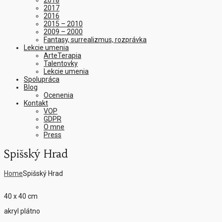
2018
2017
2016
2015 – 2010
2009 – 2000
Fantasy, surrealizmus, rozprávka
Lekcie umenia
ArteTerapia
Talentovky
Lekcie umenia
Spolupráca
Blog
Ocenenia
Kontakt
VOP
GDPR
O mne
Press
Spišský Hrad
Home
Spišský Hrad
40 x 40 cm
akryl plátno