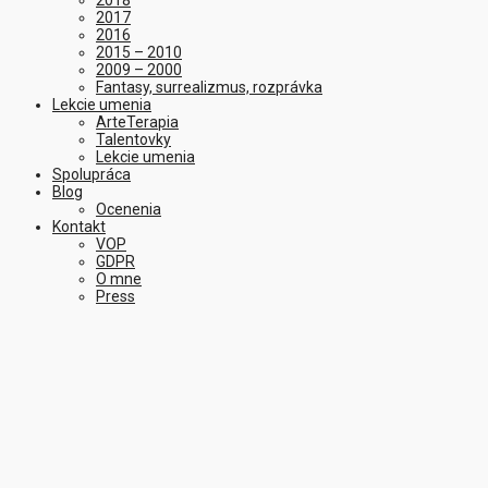
2018
2017
2016
2015 – 2010
2009 – 2000
Fantasy, surrealizmus, rozprávka
Lekcie umenia
ArteTerapia
Talentovky
Lekcie umenia
Spolupráca
Blog
Ocenenia
Kontakt
VOP
GDPR
O mne
Press