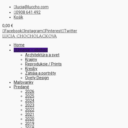
lucia@luccho.com

0908 641 492

Košík
0,00
€

Facebook

Instagram

Pinterest

Twitter
LUCIA CHOCHOLACKOVA
Home
Umenie – obchod

Architektúra a svet
Krajiny
Reprodukcie / Prints
Kresby
Zátišia a portréty
Qvety Design
Maľovanky
Predané
2026
2025
2024
2023
2022
2021
2020
2019