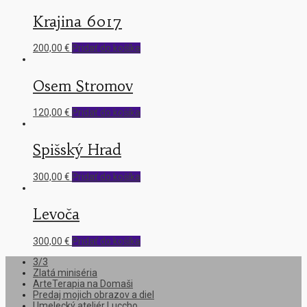
Krajina 6017
200,00
€
Pridať do košíka
Osem Stromov
120,00
€
Pridať do košíka
Spišský Hrad
300,00
€
Pridať do košíka
Levoča
300,00
€
Pridať do košíka
3/3
Zlatá miniséria
ArteTerapia na Domaši
Predaj mojich obrazov a diel
Umelecký ateliér Luccho