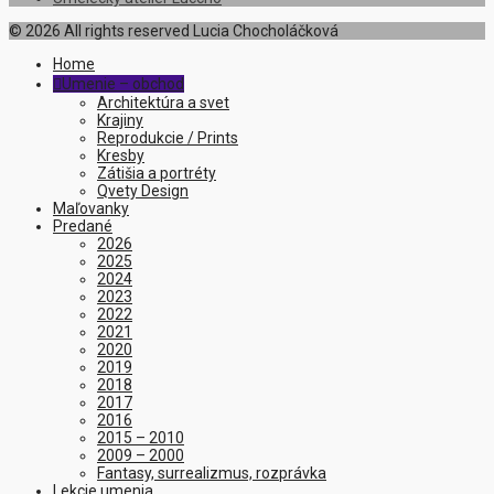
© 2026 All rights reserved Lucia Chocholáčková
Home
Umenie – obchod

Architektúra a svet
Krajiny
Reprodukcie / Prints
Kresby
Zátišia a portréty
Qvety Design
Maľovanky
Predané
2026
2025
2024
2023
2022
2021
2020
2019
2018
2017
2016
2015 – 2010
2009 – 2000
Fantasy, surrealizmus, rozprávka
Lekcie umenia