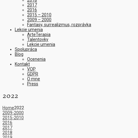
2018
2017
2016
2015 – 2010
2009 – 2000
Fantasy, surrealizmus, rozprávka
Lekcie umenia
ArteTerapia
Talentovky
Lekcie umenia
Spolupráca
Blog
Ocenenia
Kontakt
VOP
GDPR
O mne
Press
2022
Home
2022
2009-2000
2015-2010
2016
2017
2018
2019