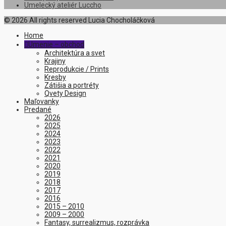
Umelecký ateliér Luccho
© 2026 All rights reserved Lucia Chocholáčková
Home
Umenie – obchod

Architektúra a svet
Krajiny
Reprodukcie / Prints
Kresby
Zátišia a portréty
Qvety Design
Maľovanky
Predané
2026
2025
2024
2023
2022
2021
2020
2019
2018
2017
2016
2015 – 2010
2009 – 2000
Fantasy, surrealizmus, rozprávka