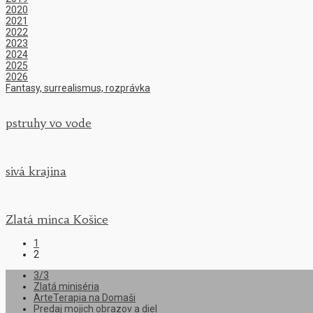
2020
2021
2022
2023
2024
2025
2026
Fantasy, surrealismus, rozprávka
pstruhy vo vode
sivá krajina
Zlatá minca Košice
1
2
3/3
Zlatá miniséria
ArteTerapia na Domaši
Predaj mojich obrazov a diel