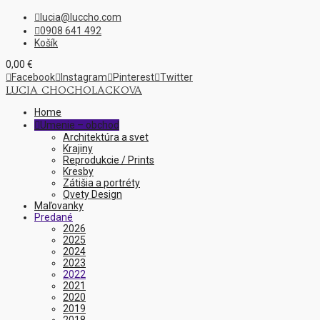
lucia@luccho.com

0908 641 492

Košík
0,00
€

Facebook

Instagram

Pinterest

Twitter
LUCIA CHOCHOLACKOVA
Home
Umenie – obchod

Architektúra a svet
Krajiny
Reprodukcie / Prints
Kresby
Zátišia a portréty
Qvety Design
Maľovanky
Predané
2026
2025
2024
2023
2022
2021
2020
2019