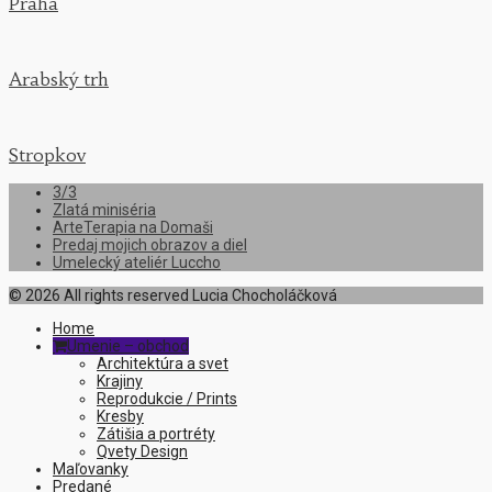
Praha
Arabský trh
Stropkov
3/3
Zlatá miniséria
ArteTerapia na Domaši
Predaj mojich obrazov a diel
Umelecký ateliér Luccho
© 2026 All rights reserved Lucia Chocholáčková
Home
Umenie – obchod

Architektúra a svet
Krajiny
Reprodukcie / Prints
Kresby
Zátišia a portréty
Qvety Design
Maľovanky
Predané