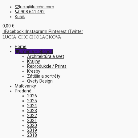
lucia@luccho.com

0908 641 492

Košík
0,00
€

Facebook

Instagram

Pinterest

Twitter
LUCIA CHOCHOLACKOVA
Home
Umenie – obchod

Architektúra a svet
Krajiny
Reprodukcie / Prints
Kresby
Zátišia a portréty
Qvety Design
Maľovanky
Predané
2026
2025
2024
2023
2022
2021
2020
2019
2018